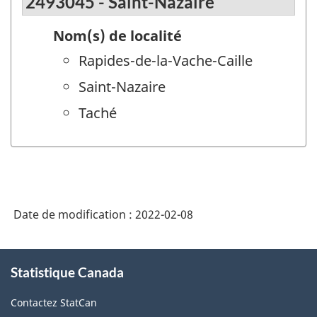
2493045 - Saint-Nazaire
Nom(s) de localité
Rapides-de-la-Vache-Caille
Saint-Nazaire
Taché
Date de modification :
2022-02-08
À
Statistique Canada
propos
de
Contactez StatCan
ce