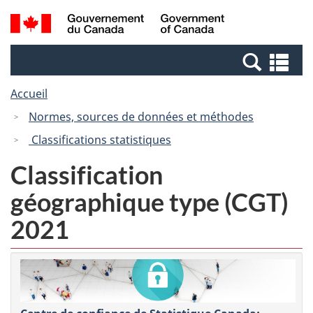
Passer
Passer
Recherche
/
au
à
et
Government
contenu
la
menus
of
Re
principal
version
Canada
et
HTML
Accueil
me
simplifiée
Normes, sources de données et méthodes
Classifications statistiques
Classification
géographique type (CGT)
2021