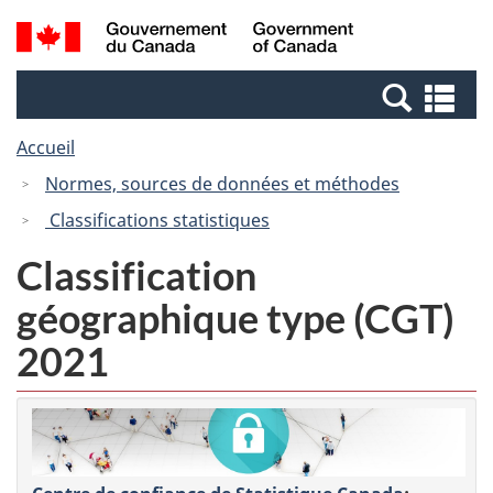
Passer
Passer
Recherche
/
au
à
et
Government
contenu
la
menus
of
Re
principal
version
Canada
et
HTML
Accueil
me
simplifiée
Normes, sources de données et méthodes
Classifications statistiques
Classification
géographique type (CGT)
2021