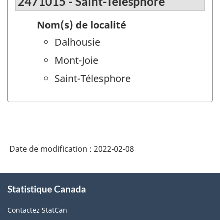
2471015 - Saint-Télesphore
Nom(s) de localité
Dalhousie
Mont-Joie
Saint-Télesphore
Date de modification :
2022-02-08
À
Statistique Canada
propos
de
Contactez StatCan
ce