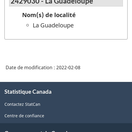
2429030 - La Guadeloupe
Nom(s) de localité
La Guadeloupe
Date de modification :
2022-02-08
À
Statistique Canada
propos
de
Contactez StatCan
ce
site
Centre de confiance