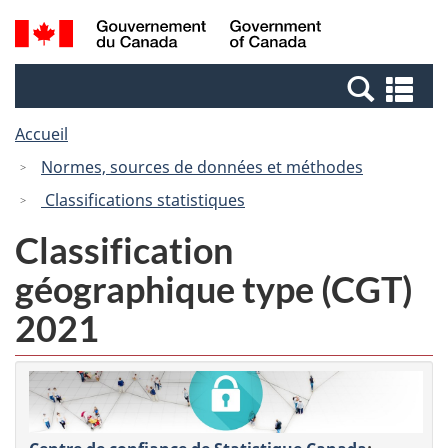
Passer
Passer
Recherche
/
au
à
et
Government
contenu
la
menus
of
Re
principal
version
Canada
et
HTML
Accueil
me
simplifiée
Normes, sources de données et méthodes
Classifications statistiques
Classification
géographique type (CGT)
2021