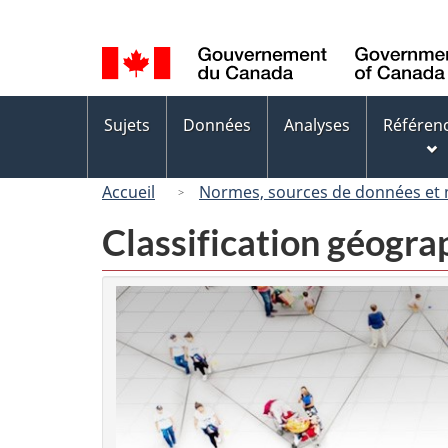
Sélection
de
la
langue
Menus
Sujets
Données
Analyses
Référen
des
sujets
Accueil
Normes, sources de données et
Classification géogr