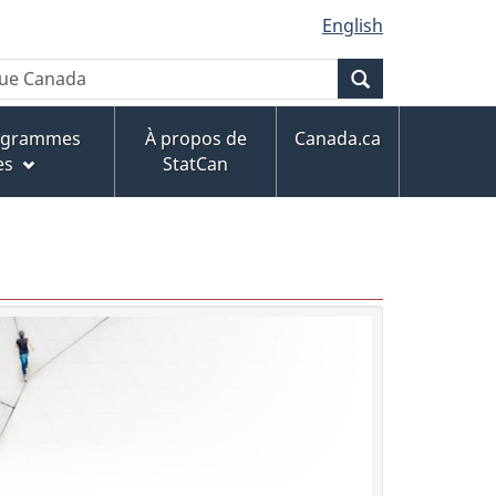
English
Recherche
rogrammes
À propos de
Canada.ca
es
StatCan