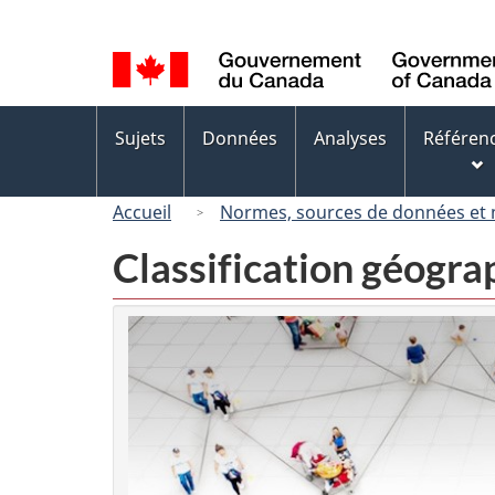
Sélection
de
la
langue
Menus
Sujets
Données
Analyses
Référen
des
sujets
Accueil
Normes, sources de données et
Classification géogr