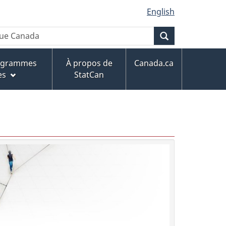
English
Recherche
rogrammes
À propos de
Canada.ca
es
StatCan