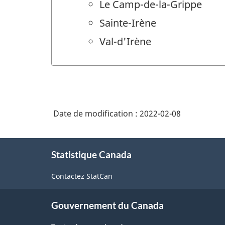
Le Camp-de-la-Grippe
Sainte-Irène
Val-d'Irène
Date de modification :
2022-02-08
À
Statistique Canada
propos
de
Contactez StatCan
ce
site
Gouvernement du Canada