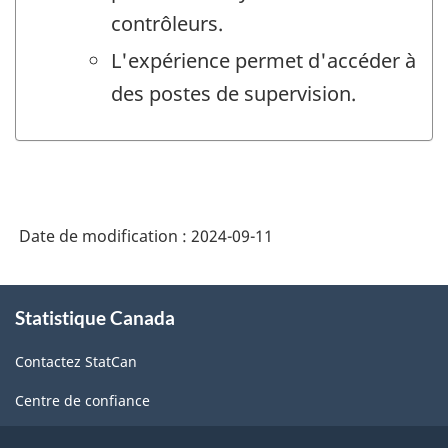
contrôleurs.
L'expérience permet d'accéder à
des postes de supervision.
Date de modification :
2024-09-11
À
Statistique Canada
propos
de
Contactez StatCan
ce
site
Centre de confiance