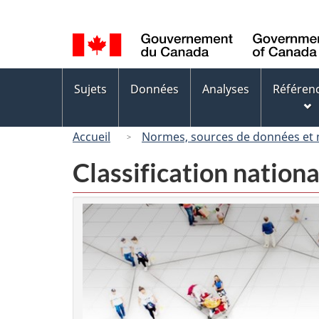
Sélection
de
la
langue
Menus
Sujets
Données
Analyses
Référen
des
sujets
Accueil
Normes, sources de données et
Classification nation