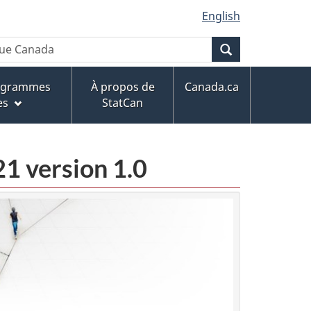
English
Recherche
rogrammes
À propos de
Canada.ca
es
StatCan
21 version 1.0