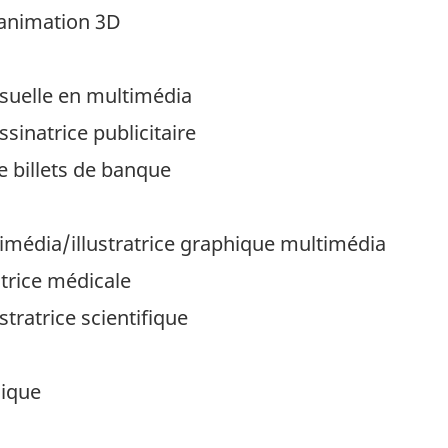
'animation 3D
isuelle en multimédia
sinatrice publicitaire
e billets de banque
timédia/illustratrice graphique multimédia
atrice médicale
ustratrice scientifique
hique