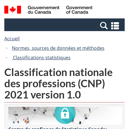
Passer
Passer
Recherche
/
au
à
et
Government
contenu
la
menus
of
Re
principal
version
Canada
et
HTML
Accueil
me
simplifiée
Normes, sources de données et méthodes
Classifications statistiques
Classification nationale
des professions (CNP)
2021 version 1.0