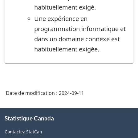
habituellement exigé.
Une expérience en
programmation informatique et
dans un domaine connexe est
habituellement exigée.
Date de modification :
2024-09-11
À
Statistique Canada
propos
de
Contactez StatCan
ce