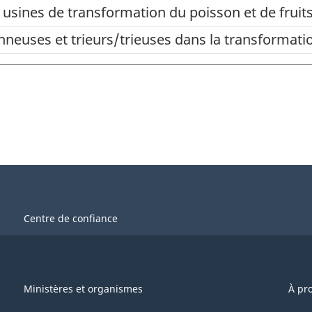
 usines de transformation du poisson et de fruit
nneuses et trieurs/trieuses dans la transformati
s
Centre de confiance
Ministères et organismes
À pr