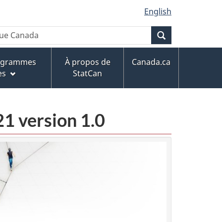
English
Recherche
rogrammes
À propos de
Canada.ca
es
StatCan
21 version 1.0