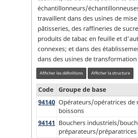
échantillonneurs/échantillonneuses 
travaillent dans des usines de mise
pâtisseries, des raffineries de suc
produits de tabac en feuille et d'a
connexes; et dans des établissement
dans des usines de transformation 
Afficher les définitions
Afficher la structure
Code
Groupe de base
94140
Opérateurs/opératrices
Opérateurs/opératrices de m
Classification
de
boissons
nationale
machines
94141
Bouchers
Bouchers industriels/bouch
des
et
industriels/bouchères
préparateurs/préparatrices 
professions
de