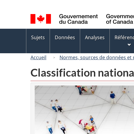
Sélection
de
la
langue
Menus
Sujets
Données
Analyses
Référen
des
sujets
Accueil
Normes, sources de données et
Classification nation