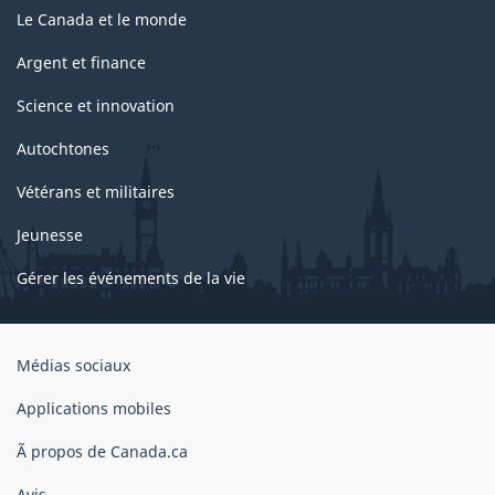
Le Canada et le monde
Argent et finance
Science et innovation
Autochtones
Vétérans et militaires
Jeunesse
Gérer les événements de la vie
Organisation
Médias sociaux
du
gouvernement
Applications mobiles
du
Ã propos de Canada.ca
Canada
Avis