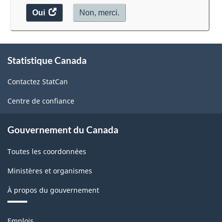
Oui
accéder
Non, merci.
au
sondage.
À
Statistique Canada
propos
de
Contactez StatCan
ce
site
Centre de confiance
Gouvernement du Canada
Toutes les coordonnées
Ministères et organismes
À propos du gouvernement
Thèmes
Emplois