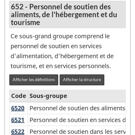
652 - Personnel de soutien des
aliments, de l'hébergement et du
tourisme
Ce sous-grand groupe comprend le
personnel de soutien en services
d'alimentation, d'hébergement et de
tourisme, et en services personnels.
Afficher les définitions
Afficher la structure
Code
Sous-groupe
6520
Personnel de soutien des aliments
Personnel de soutien des aliments
Classification
nationale
6521
Personnel de soutien en services d'h
Personnel de soutien en services d'hé
des
6522
Personnel de soutien dans les servic
Personnel de soutien dans les servic