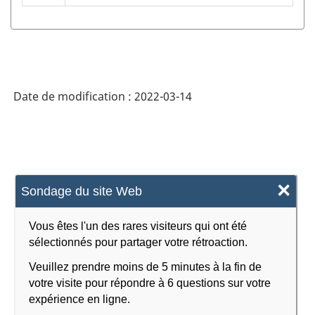
professions
(CNP)
2021
version
Date de modification :
2022-03-14
1.0
-
Structure
de
×
Sondage du site Web
la
classification
Vous êtes l'un des rares visiteurs qui ont été
sélectionnés pour partager votre rétroaction.
Veuillez prendre moins de 5 minutes à la fin de
votre visite pour répondre à 6 questions sur votre
expérience en ligne.