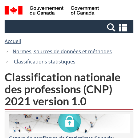
Passer
Passer
Passer
Recherche
/
au
au
à
et
Government
Gestionnaire
contenu
la
menus
of
Re
des
principal
version
Canada
et
Invitations
HTML
Accueil
me
simplifiée
Normes, sources de données et méthodes
Classifications statistiques
Classification nationale
des professions (CNP)
2021 version 1.0