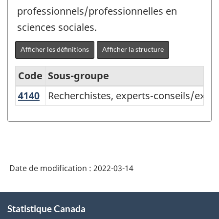
professionnels/professionnelles en
sciences sociales.
Afficher les définitions
Afficher la structure
Code
Sous-groupe
4140
Recherchistes, experts-conseils/exp
Recherchistes, experts-conseils/expe
Classification
nationale
des
professions
(CNP)
Date de modification :
2022-03-14
2021
version
À
Statistique Canada
propos
1.0