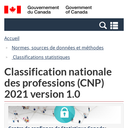
Passer
Passer
Recherche
/
au
à
et
Government
contenu
la
menus
of
Re
principal
version
Canada
et
HTML
Accueil
me
simplifiée
Normes, sources de données et méthodes
Classifications statistiques
Classification nationale
des professions (CNP)
2021 version 1.0