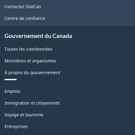
de
-
Contactez StatCan
ce
Structure
site
Centre de confiance
de
la
Gouvernement du Canada
classification
Toutes les coordonnées
Ministères et organismes
À propos du gouvernement
Thèmes
Emplois
et
sujets
Immigration et citoyenneté
Voyage et tourisme
Entreprises