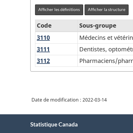
Afficher les définitions
Afficher la structure
Code
Sous-groupe
3110
Médecins
Médecins et vétérin
Classification
et
nationale
3111
Dentistes,
Dentistes, optométr
vétérinaires
optométristes
des
3112
Pharmaciens/pharmacienn
Pharmaciens/pharma
et
professions
et
audiologistes
diététistes
(CNP)
2021
version
Date de modification :
2022-03-14
1.0
-
À
Statistique Canada
propos
Structure
de