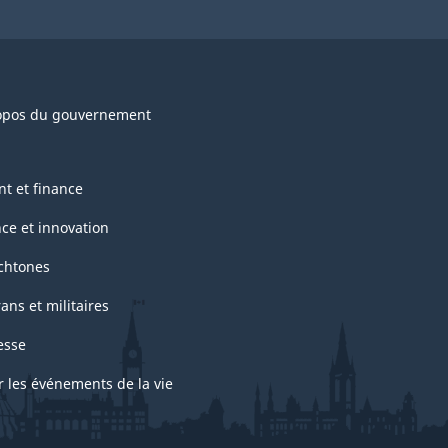
opos du gouvernement
nt et finance
nce et innovation
chtones
ans et militaires
esse
r les événements de la vie