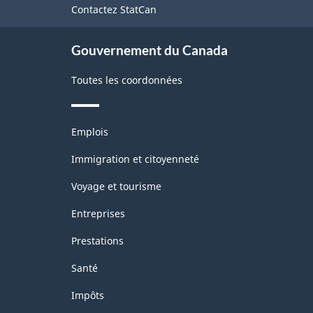
de
Contactez StatCan
ce
site
la
Gouvernement du Canada
classification
Toutes les coordonnées
Thèmes
Emplois
et
sujets
Immigration et citoyenneté
Voyage et tourisme
Entreprises
Prestations
Santé
Impôts