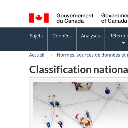
Sélection
de
la
langue
Menus
Sujets
Données
Analyses
Référen
des
sujets
Accueil
Normes, sources de données et
Classification nation