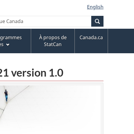
English
Recherche
rogrammes
À propos de
Canada.ca
es
StatCan
21 version 1.0