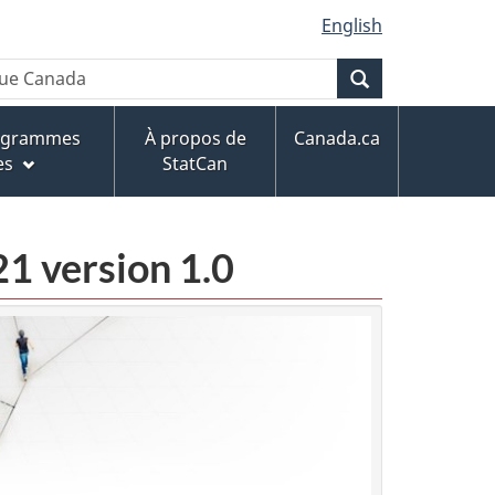
English
Recherche
rogrammes
À propos de
Canada.ca
es
StatCan
21 version 1.0