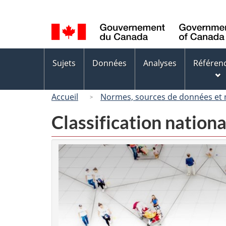
Sélection
de
la
langue
Menus
Sujets
Données
Analyses
Référen
des
sujets
Accueil
Normes, sources de données et
Classification nation