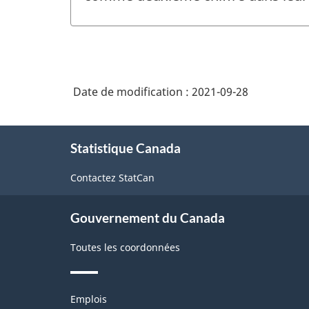
Date de modification :
2021-09-28
À
Statistique Canada
propos
de
Contactez StatCan
ce
site
Gouvernement du Canada
Toutes les coordonnées
Thèmes
Emplois