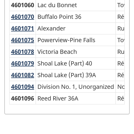
de
4601060
Lac du Bonnet
Town
la
4601070
Buffalo Point 36
Buffalo Point 36
Réser
classification
4601071
Alexander
Alexander
Rural 
4601075
Powerview-Pine Falls
Powerview-Pine Falls
Town
4601078
Victoria Beach
Victoria Beach
Rural 
4601079
Shoal Lake (Part) 40
Shoal Lake (Part) 40
Réser
4601082
Shoal Lake (Part) 39A
Shoal Lake (Part) 39A
Réser
4601094
Division No. 1, Unorganized
Division No. 1, Unorganized
Non o
4601096
Reed River 36A
Réser