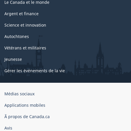
Le Canada et le monde
Argent et finance
Science et innovation
Autochtones
Vétérans et militaires
Jeunesse
Gérer les événements de la vie
Organisation
Médias sociaux
du
gouvernement
Applications mobiles
du
Ã propos de Canada.ca
Canada
Avis