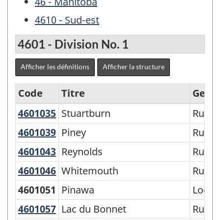
46 - Manitoba
4610 - Sud-est
4601 - Division No. 1
Afficher les définitions
Afficher la structure
Code
Titre
Genr
4601035
Stuartburn
Stuartburn
Rural 
Régions
économiques
4601039
Piney
Piney
Rural 
-
4601043
Reynolds
Reynolds
Rural 
CGT
4601046
Whitemouth
Whitemouth
Rural 
2006
4601051
Pinawa
Local
-
4601057
Lac du Bonnet
Lac du Bonnet
Rural 
Structure