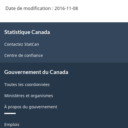
Date de modification :
2016-11-08
À
Statistique Canada
propos
de
Contactez StatCan
ce
site
Centre de confiance
Gouvernement du Canada
Toutes les coordonnées
Ministères et organismes
À propos du gouvernement
Thèmes
Emplois