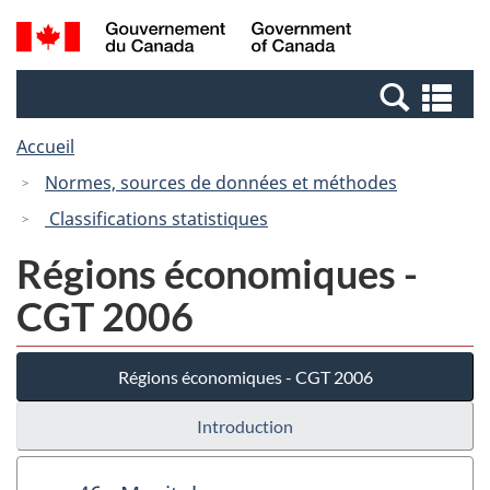
Passer
Passer
Recherche
/
au
à
et
Government
contenu
la
menus
of
Re
principal
version
Canada
et
HTML
Accueil
me
simplifiée
Normes, sources de données et méthodes
Classifications statistiques
Régions économiques -
CGT 2006
Régions économiques - CGT 2006
Introduction