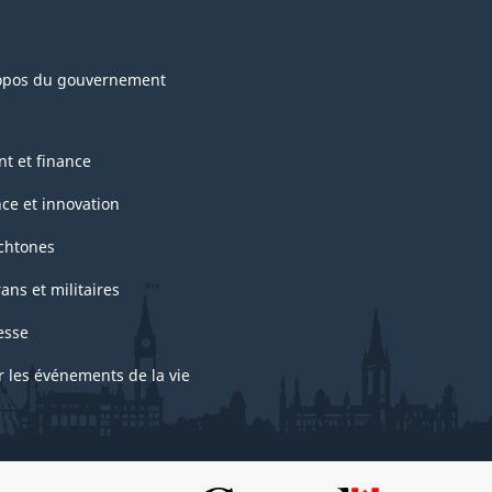
opos du gouvernement
nt et finance
nce et innovation
chtones
ans et militaires
esse
r les événements de la vie