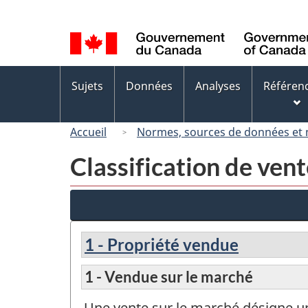
Sélection
de
la
langue
Menus
Sujets
Données
Analyses
Référen
des
sujets
Accueil
Normes, sources de données et
Classification de ven
1 - Propriété vendue
1 - Vendue sur le marché
Une vente sur le marché désigne un