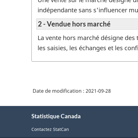
indépendante sans s'influencer mu
2 - Vendue hors marché
La vente hors marché désigne des t
les saisies, les échanges et les conf
Date de modification :
2021-09-28
À
Statistique Canada
propos
de
Contactez StatCan
ce