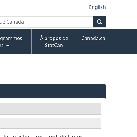
English
Recherche
rogrammes
À propos de
Canada.ca
es
StatCan
 les parties agissent de façon