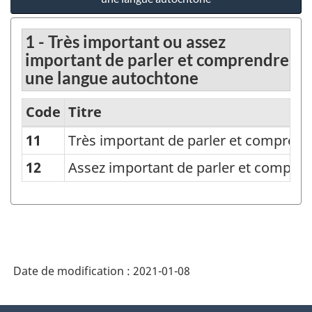
1 - Très important ou assez
important de parler et comprendre
une langue autochtone
Code
Titre
11
Très important de parler et compren
Classification
de
12
Assez important de parler et compre
l'importance
de
parler
et
Date de modification :
2021-01-08
comprendre
une