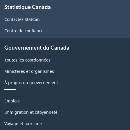
À
langue
Statistique Canada
propos
de
autochtone
Contactez StatCan
ce
-
site
Centre de confiance
Structure
de
Gouvernement du Canada
la
Toutes les coordonnées
classification
Ministères et organismes
À propos du gouvernement
Thèmes
Emplois
et
sujets
Immigration et citoyenneté
Voyage et tourisme