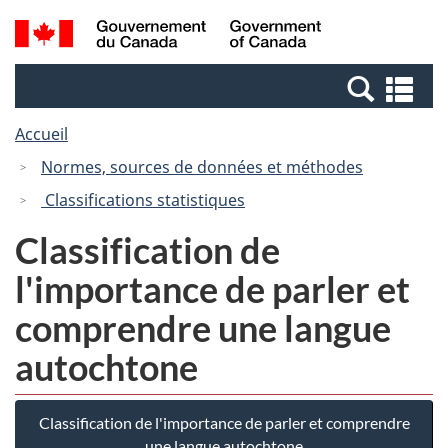
Passer
Passer
Recherche
/
au
à
et
Government
contenu
la
menus
of
Re
principal
version
Canada
et
HTML
Accueil
me
simplifiée
Normes, sources de données et méthodes
Classifications statistiques
Classification de
l'importance de parler et
comprendre une langue
autochtone
Classification de l'importance de parler et comprendre
une langue autochtone