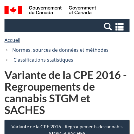
Passer
Passer
Recherche
/
au
à
et
Government
contenu
la
menus
of
Re
principal
version
Canada
et
HTML
Accueil
me
simplifiée
Normes, sources de données et méthodes
Classifications statistiques
Variante de la CPE 2016 -
Regroupements de
cannabis STGM et
SACHES
Variante de la CPE 2016 - Regroupements de cannabis
STGM et SACHES