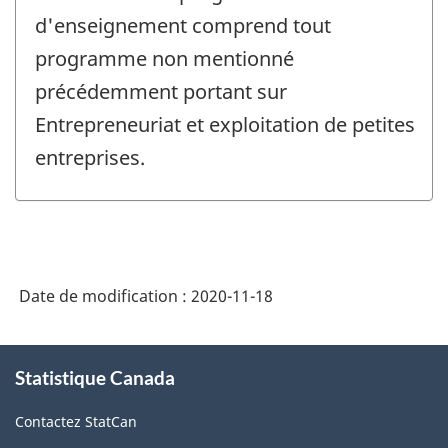
d'enseignement comprend tout
programme non mentionné
précédemment portant sur
Entrepreneuriat et exploitation de petites
entreprises.
Date de modification :
2020-11-18
À
Statistique Canada
propos
de
Contactez StatCan
ce