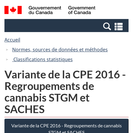
Passer
Passer
Recherche
/
au
à
et
Government
contenu
la
menus
of
Re
principal
version
Canada
et
HTML
Accueil
me
simplifiée
Normes, sources de données et méthodes
Classifications statistiques
Variante de la CPE 2016 -
Regroupements de
cannabis STGM et
SACHES
Variante de la CPE 2016 - Regroupements de cannabis
STGM et SACHES