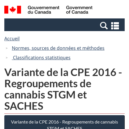
Passer
Passer
Recherche
/
au
à
et
Government
contenu
la
menus
of
Re
principal
version
Canada
et
HTML
Accueil
me
simplifiée
Normes, sources de données et méthodes
Classifications statistiques
Variante de la CPE 2016 -
Regroupements de
cannabis STGM et
SACHES
Variante de la CPE 2016 - Regroupements de cannabis
STGM et SACHES