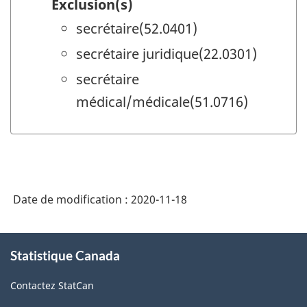
Exclusion(s)
secrétaire(52.0401)
secrétaire juridique(22.0301)
secrétaire
médical/médicale(51.0716)
Date de modification :
2020-11-18
À
Statistique Canada
propos
de
Contactez StatCan
ce
site