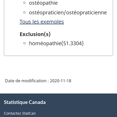
ostéopathie
ostéopraticien/ostéopraticienne
Tous les exemples
Exclusion(s)
homéopathie(51.3304)
Date de modification :
2020-11-18
À
Statistique Canada
propos
de
Contactez StatCan
ce