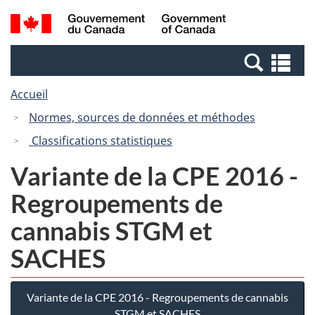
Passer
Passer
Recherche
/
au
à
et
Government
contenu
la
menus
of
Re
principal
version
Canada
et
HTML
Accueil
me
simplifiée
Normes, sources de données et méthodes
Classifications statistiques
Variante de la CPE 2016 -
Regroupements de
cannabis STGM et
SACHES
Variante de la CPE 2016 - Regroupements de cannabis
STGM et SACHES