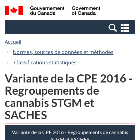
Passer
Passer
Passer
Recherche
/
au
au
à
et
Government
Gestionnaire
contenu
la
menus
of
Re
des
principal
version
Canada
et
Invitations
HTML
Accueil
me
simplifiée
Normes, sources de données et méthodes
Classifications statistiques
Variante de la CPE 2016 -
Regroupements de
cannabis STGM et
SACHES
Variante de la CPE 2016 - Regroupements de cannabis
STGM et SACHES