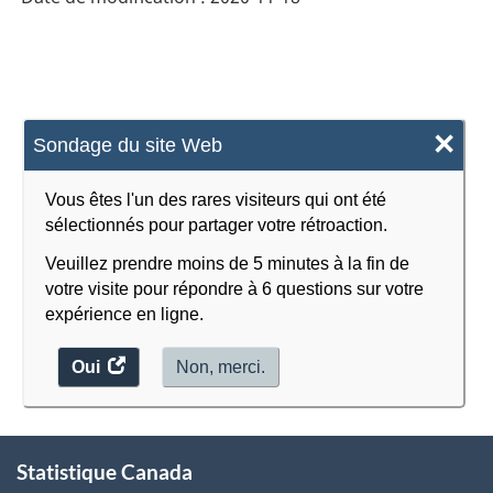
×
Sondage du site Web
Vous êtes l'un des rares visiteurs qui ont été
sélectionnés pour partager votre rétroaction.
Veuillez prendre moins de 5 minutes à la fin de
votre visite pour répondre à 6 questions sur votre
expérience en ligne.
Oui
accéder
Non, merci.
au
sondage.
À
Statistique Canada
propos