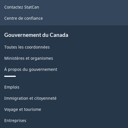
de
Contactez StatCan
ce
site
Centre de confiance
Gouvernement du Canada
Toutes les coordonnées
Ministères et organismes
À propos du gouvernement
Thèmes
Emplois
et
sujets
Immigration et citoyenneté
Voyage et tourisme
Entreprises