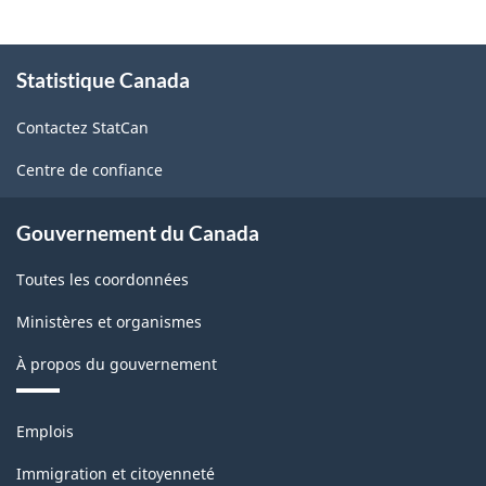
-
Regroupements
À
Statistique Canada
propos
de
de
cannabis
Contactez StatCan
ce
STGM
site
Centre de confiance
et
SACHES
Gouvernement du Canada
-
Toutes les coordonnées
Structure
Ministères et organismes
de
À propos du gouvernement
la
classification
Thèmes
Emplois
et
sujets
Immigration et citoyenneté