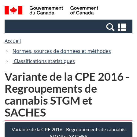
Passer
Passer
Recherche
/
au
à
et
Government
contenu
la
menus
of
Re
principal
version
Canada
et
HTML
Accueil
me
simplifiée
Normes, sources de données et méthodes
Classifications statistiques
Variante de la CPE 2016 -
Regroupements de
cannabis STGM et
SACHES
Variante de la CPE 2016 - Regroupements de cannabis
STGM et SACHES