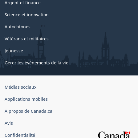
Argent et finance
Science et innovation
Autochtones
Vétérans et militaires
Jeunesse
Gérer les événements de la vie
Organisation
Médias sociaux
du
gouvernement
Applications mobiles
du
Ã propos de Canada.ca
Canada
Avis
Confidentialité