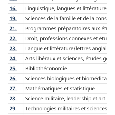
16.
Linguistique, langues et littératures 
Linguistique, langues et littératures 
19.
Sciences de la famille et de la conso
Sciences de la famille et de la cons
21.
Programmes préparatoires aux études 
Programmes préparatoires aux études 
22.
Droit, professions connexes et études 
Droit, professions connexes et études
23.
Langue et littérature/lettres anglaise
Langue et littérature/lettres anglaises
24.
Arts libéraux et sciences, études géné
Arts libéraux et sciences, études géné
25.
Bibliothéconomie
Bibliothéconomie
26.
Sciences biologiques et biomédicales
Sciences biologiques et biomédicales
27.
Mathématiques et statistique
Mathématiques et statistique
28.
Science militaire, leadership et art op
Science militaire, leadership et art op
29.
Technologies militaires et sciences ap
Technologies militaires et sciences a