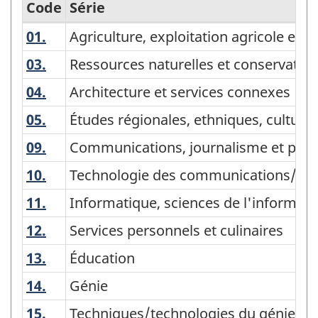
Code
Série
01.
Agriculture, exploitation agricole et 
Agriculture, exploitation agricole et 
Classification
des
03.
Ressources naturelles et conservation
Ressources naturelles et conservatio
programmes
04.
Architecture et services connexes
Architecture et services connexes
d'enseignement
05.
Études régionales, ethniques, culturel
Études régionales, ethniques, culturel
(CPE)
09.
Communications, journalisme et pro
Communications, journalisme et pr
Canada
10.
Technologie des communications/techn
Technologie des communications/tech
2011
-
11.
Informatique, sciences de l'informati
Informatique, sciences de l'informati
Structure
12.
Services personnels et culinaires
Services personnels et culinaires
de
13.
Éducation
Éducation
la
14.
Génie
Génie
classification
15.
Techniques/technologies du génie et 
Techniques/technologies du génie et 