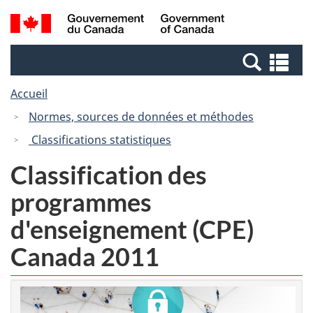
Passer
Passer
Recherche
/
au
à
et
Government
contenu
la
menus
of
Re
principal
version
Canada
et
HTML
Accueil
me
simplifiée
Normes, sources de données et méthodes
Classifications statistiques
Classification des
programmes
d'enseignement (CPE)
Canada 2011