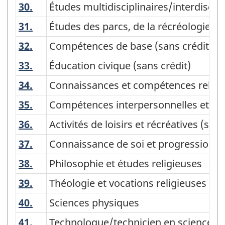
30.
Études multidisciplinaires/interdiscipl
Études multidisciplinaires/interdiscipl
31.
Études des parcs, de la récréologie, d
Études des parcs, de la récréologie, 
32.
Compétences de base (sans crédit)
Compétences de base (sans crédit)
33.
Éducation civique (sans crédit)
Éducation civique (sans crédit)
34.
Connaissances et compétences relatives
Connaissances et compétences relative
35.
Compétences interpersonnelles et soci
Compétences interpersonnelles et soci
36.
Activités de loisirs et récréatives (sans
Activités de loisirs et récréatives (sans
37.
Connaissance de soi et progression per
Connaissance de soi et progression pe
38.
Philosophie et études religieuses
Philosophie et études religieuses
39.
Théologie et vocations religieuses
Théologie et vocations religieuses
40.
Sciences physiques
Sciences physiques
41.
Technologue/technicien en sciences
Technologue/technicien en sciences