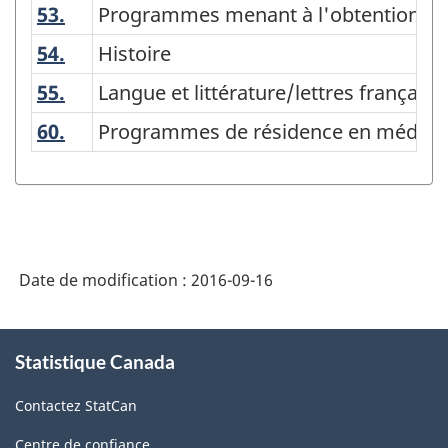
53.
Programmes menant à l'obtention d'un
Programmes menant à l'obtention d'u
54.
Histoire
Histoire
55.
Langue et littérature/lettres français
Langue et littérature/lettres française
60.
Programmes de résidence en médecine
Programmes de résidence en médecine
Date de modification :
2016-09-16
À
Statistique Canada
propos
de
Contactez StatCan
ce
site
Centre de confiance