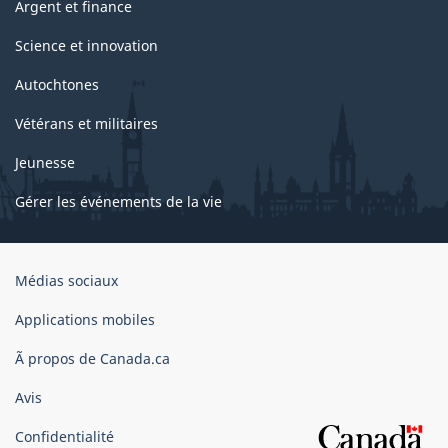
Argent et finance
Science et innovation
Autochtones
Vétérans et militaires
Jeunesse
Gérer les événements de la vie
Organisation
Médias sociaux
du
gouvernement
Applications mobiles
du
Ã propos de Canada.ca
Canada
Avis
Confidentialité