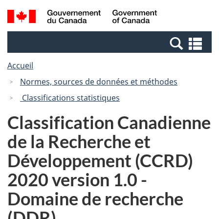
Passer
Passer
Recherche
/
au
à
et
Government
contenu
la
menus
of
Re
principal
version
Canada
et
HTML
Accueil
me
simplifiée
Normes, sources de données et méthodes
Classifications statistiques
Classification Canadienne
de la Recherche et
Développement (CCRD)
2020 version 1.0 -
Domaine de recherche
(DDR)