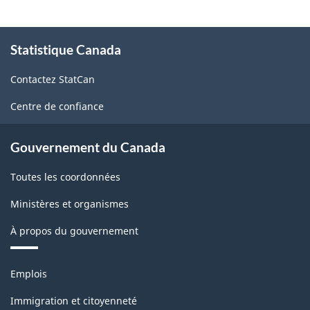
À
Statistique Canada
propos
de
Contactez StatCan
ce
site
Centre de confiance
Gouvernement du Canada
Toutes les coordonnées
Ministères et organismes
À propos du gouvernement
Thèmes
Emplois
et
sujets
Immigration et citoyenneté