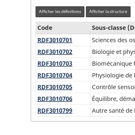
Afficher les définitions
Afficher la structure
Code
Sous-classe (
RDF3010701
Sciences
Sciences des os
Classification
des
Canadienne
RDF3010702
Biologie
Biologie et phy
os,
et
de
RDF3010703
Biomécanique
Biomécanique 
de
physiologie
la
humaine
la
RDF3010704
Physiologie
Physiologie de 
musculosquelettiqu
Recherche
peau
de
RDF3010705
Contrôle
Contrôle senso
et
et
l'exercice
sensorimoteur
RDF3010706
Équilibre,
Équilibre, dém
du
Développement
démarche
cartilage
(CCRD)
RDF3010799
Autre
Autre santé de
et
santé
2020
locomotion
de
version