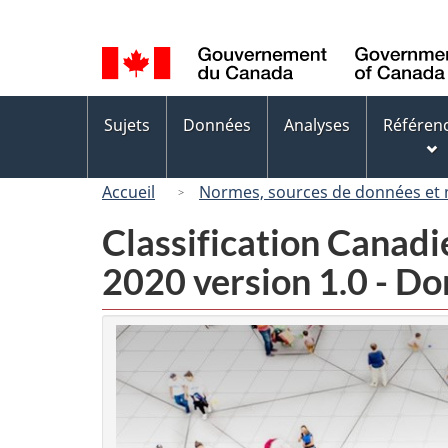
Sélection
de
la
langue
Menus
Sujets
Données
Analyses
Référen
des
sujets
Accueil
Normes, sources de données et
Classification Canad
2020 version 1.0 - D