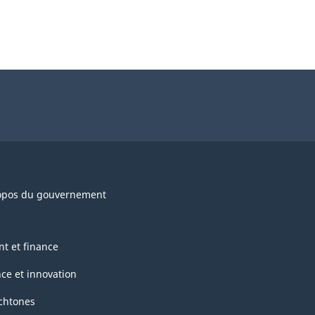
opos du gouvernement
nt et finance
nce et innovation
chtones