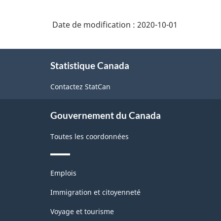
l'appareil
1.0
locomoteur
-
Date de modification :
2020-10-01
et
Domaine
mouvements
À
humains,
de
Statistique Canada
propos
n.c.a.
recherche
de
Contactez StatCan
ce
(DDR)
site
-
Gouvernement du Canada
Structure
Toutes les coordonnées
de
la
classification
Thèmes
Emplois
et
sujets
Immigration et citoyenneté
Voyage et tourisme