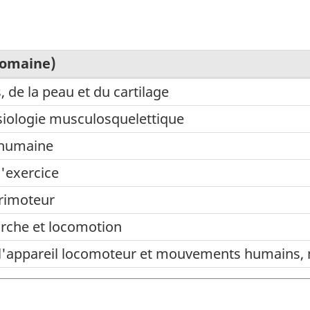
Domaine)
, de la peau et du cartilage
siologie musculosquelettique
humaine
l'exercice
e
rimoteur
arche et locomotion
 l'appareil locomoteur et mouvements humains, n