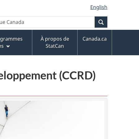
English
Recherche
rogrammes
À propos de
Canada.ca
es
StatCan
éveloppement (CCRD)