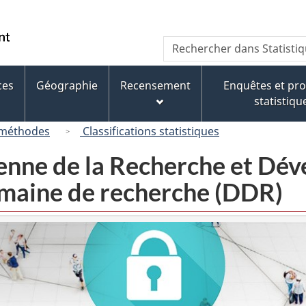
Passer
Passer
Passer
au
à
à
/
Recherche
Rechercher
contenu
« À
la
Government
dans
principal
propos
version
of
Statistique
de
HTML
ces
Géographie
Recensement
Enquêtes et p
Canada
Canada
ce
simplifiée
statistiqu
site »
 méthodes
Classifications statistiques
ienne de la Recherche et D
omaine de recherche (DDR)