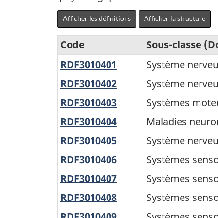
Afficher les définitions
Afficher la structure
Code
Sous-classe (
RDF3010401
Système
Système nerve
Classification
nerveux
Canadienne
RDF3010402
Système
Système nerveu
autonome
nerveux
de
RDF3010403
Systèmes
Systèmes mote
central
la
moteurs
RDF3010404
Maladies
Maladies neuro
Recherche
neuromusculaires
RDF3010405
Système
Système nerveu
et
nerveux
RDF3010406
Systèmes
Systèmes sensor
Développement
périphérique
sensoriels,
(CCRD)
RDF3010407
Systèmes
Systèmes sensori
visuel
sensoriels,
2020
RDF3010408
Systèmes
Systèmes sensor
auditif
version
sensoriels,
RDF3010409
Systèmes
Systèmes sensor