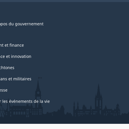
opos du gouvernement
nt et finance
nce et innovation
chtones
ans et militaires
esse
r les événements de la vie