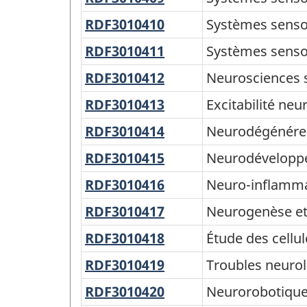
nociceptif
1.0
sensoriels,
RDF3010410
Systèmes
Systèmes senso
-
vestibulaire
sensoriels,
RDF3010411
Systèmes
Systèmes sensori
Domaine
somatosensoriel
sensoriels,
RDF3010412
Neurosciences
Neurosciences 
de
olfactif
sensorimotrices
recherche
RDF3010413
Excitabilité
Excitabilité ne
neuronale
(DDR)
RDF3010414
Neurodégénérescen
Neurodégénére
et
-
RDF3010415
Neurodéveloppemen
Neurodévelopp
synapses
Structure
RDF3010416
Neuro-
Neuro-inflamm
de
inflammation
RDF3010417
Neurogenèse
Neurogenèse et 
la
et
classification
RDF3010418
Étude
Étude des cellul
plasticité,
des
RDF3010419
Troubles
Troubles neurol
aspects
cellules
neurologiques
médicaux
RDF3010420
Neurorobotique
Neurorobotiqu
gliales
(sauf