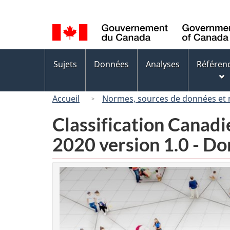
Sélection
de
la
langue
Menus
Sujets
Données
Analyses
Référen
des
sujets
Accueil
Normes, sources de données et
Classification Canad
2020 version 1.0 - D