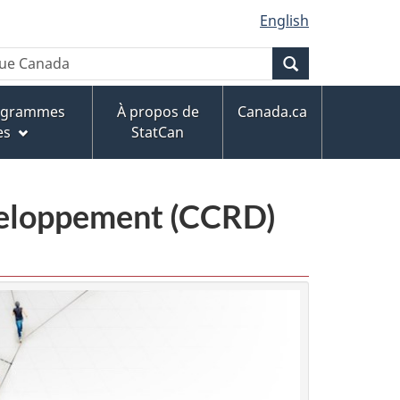
English
Recherche
rogrammes
À propos de
Canada.ca
es
StatCan
éveloppement (CCRD)