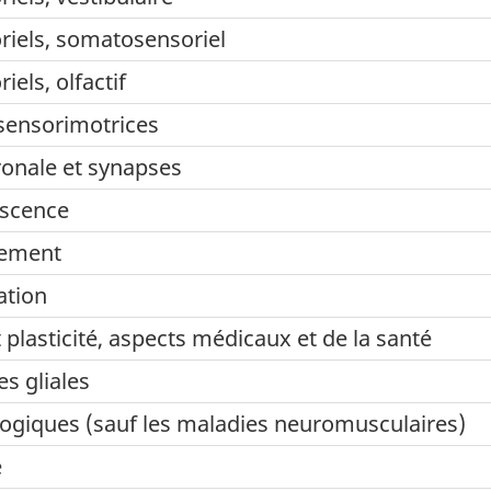
riels, somatosensoriel
els, olfactif
sensorimotrices
uronale et synapses
ce
scence
t
ement
ation
plasticité, aspects médicaux et de la santé
es gliales
ogiques (sauf les maladies neuromusculaires)
e