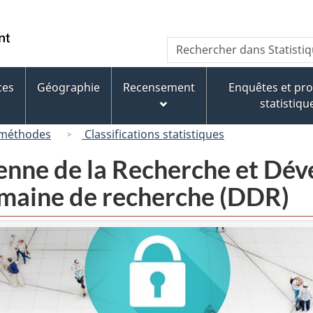
Passer
Passer
Passer
au
à
à
/
Recherche
Rechercher
contenu
« À
la
Government
dans
principal
propos
version
of
Statistique
de
HTML
ces
Géographie
Recensement
Enquêtes et p
Canada
Canada
ce
simplifiée
statistiqu
site »
 méthodes
Classifications statistiques
ienne de la Recherche et D
omaine de recherche (DDR)