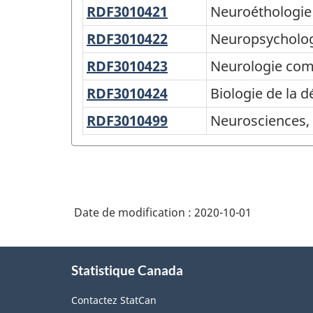
et
RDF3010421
Neuroéthologie
Neuroéthologie
les
de
maladies
RDF3010422
Neuropsychologie
Neuropsycholo
la
neuromusculaires)
santé
RDF3010423
Neurologie
Neurologie com
comportementale
RDF3010424
Biologie
Biologie de la 
appliquée
de
RDF3010499
Neurosciences,
Neurosciences, 
et
la
aspects
neuropsychiatrie
dépendance
médicaux,
physiologiques,
et
Date de modification :
2020-10-01
de
la
À
santé,
Statistique Canada
propos
n.c.a.
de
Contactez StatCan
ce