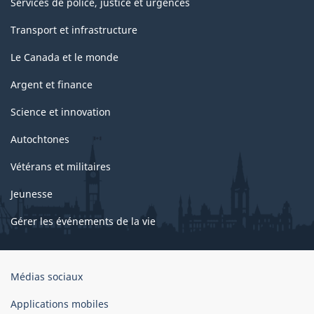
Services de police, justice et urgences
Transport et infrastructure
Le Canada et le monde
Argent et finance
Science et innovation
Autochtones
Vétérans et militaires
Jeunesse
Gérer les événements de la vie
Organisation
Médias sociaux
du
gouvernement
Applications mobiles