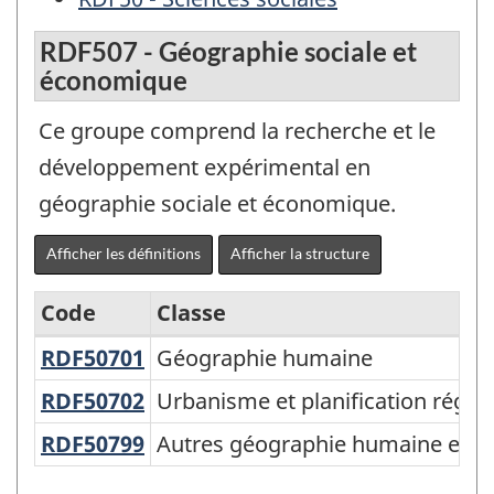
RDF507 - Géographie sociale et
économique
Ce groupe comprend la recherche et le
développement expérimental en
géographie sociale et économique.
Afficher les définitions
Afficher la structure
Code
Classe
RDF50701
Géographie humaine
Géographie humaine
Classification
Canadienne
RDF50702
Urbanisme et planification régi
Urbanisme et planification régio
de
RDF50799
Autres géographie humaine et s
Autres géographie humaine et so
la