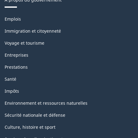
de
la
Thèmes
Emplois
et
classification
sujets
Immigration et citoyenneté
Voyage et tourisme
Entreprises
Prestations
Santé
Impôts
Environnement et ressources naturelles
Sécurité nationale et défense
Culture, histoire et sport