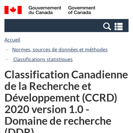
Passer
Passer
Recherche
/
au
à
et
Government
contenu
la
menus
of
Re
principal
version
Canada
et
HTML
Accueil
me
simplifiée
Normes, sources de données et méthodes
Classifications statistiques
Classification Canadienne
de la Recherche et
Développement (CCRD)
2020 version 1.0 -
Domaine de recherche
(DDR)