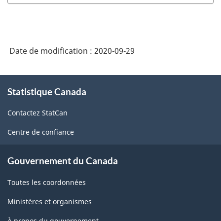
Recherche
et
Développement
Date de modification :
2020-09-29
(CCRD)
2020
À
version
Statistique Canada
propos
1.0
de
Contactez StatCan
ce
-
site
Centre de confiance
Domaine
de
Gouvernement du Canada
recherche
Toutes les coordonnées
(DDR)
-
Ministères et organismes
Structure
À propos du gouvernement