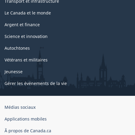
Transport et infrastructure
Le Canada et le monde
Argent et finance
Science et innovation
Autochtones
Vétérans et militaires
Jeunesse
Gérer les événements de la vie
Organisation
Médias sociaux
du
gouvernement
Applications mobiles
du
Ã propos de Canada.ca
Canada