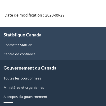
Recherche
et
Date de modification :
2020-09-29
Développement
(CCRD)
À
2020
Statistique Canada
propos
de
version
Contactez StatCan
ce
1.0
site
Centre de confiance
-
Domaine
Gouvernement du Canada
de
Toutes les coordonnées
recherche
Ministères et organismes
(DDR)
-
À propos du gouvernement
Structure