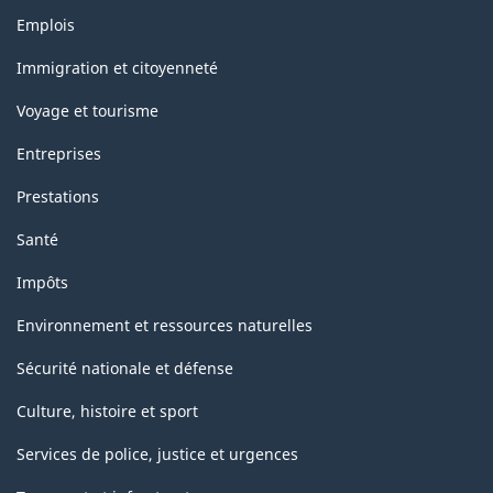
Thèmes
de
Emplois
et
la
sujets
Immigration et citoyenneté
classification
Voyage et tourisme
Entreprises
Prestations
Santé
Impôts
Environnement et ressources naturelles
Sécurité nationale et défense
Culture, histoire et sport
Services de police, justice et urgences