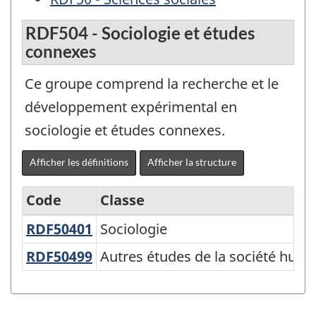
RDF504 - Sociologie et études
connexes
Ce groupe comprend la recherche et le
développement expérimental en
sociologie et études connexes.
Afficher les définitions
Afficher la structure
Code
Classe
RDF50401
Sociologie
Sociologie
Classification
Canadienne
RDF50499
Autres études de la société hu
Autres études de la société hum
de
la