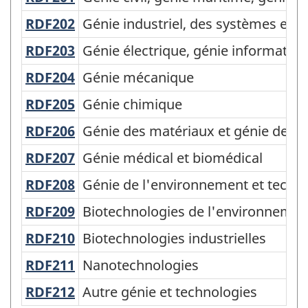
Canadienne
RDF202
Génie industriel, des systèmes et
Génie industriel, des systèmes et 
de
RDF203
Génie électrique, génie informati
Génie électrique, génie informatiqu
la
RDF204
Génie mécanique
Génie mécanique
Recherche
RDF205
Génie chimique
Génie chimique
et
RDF206
Génie des matériaux et génie des
Génie des matériaux et génie des 
Développement
(CCRD)
RDF207
Génie médical et biomédical
Génie médical et biomédical
2020
RDF208
Génie de l'environnement et tech
Génie de l'environnement et techn
version
RDF209
Biotechnologies de l'environnem
Biotechnologies de l'environnemen
1.0
RDF210
Biotechnologies industrielles
Biotechnologies industrielles
-
RDF211
Nanotechnologies
Nanotechnologies
Domaine
RDF212
Autre génie et technologies
Autre génie et technologies
de