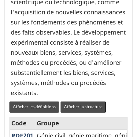
scientifique ou technologique, comme
l'acquisition de nouvelles connaissances
sur les fondements des phénomènes et
des faits observables. Le développement
expérimental consiste à réaliser de
nouveaux biens, services, systèmes,
méthodes ou procédés, ou d'améliorer
substantiellement les biens, services,
systèmes, méthodes ou procédés
existants.
Afficher les définitions
Afficher la structure
Code
Groupe
RDF201
Génie civil, génie maritime, génie
Génie civil, génie maritime, génie d
Classification