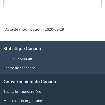
recherche
(DDR)
-
Structure
Date de modification :
2020-09-29
de
la
À
Statistique Canada
propos
classification
de
Contactez StatCan
ce
site
Centre de confiance
Gouvernement du Canada
Toutes les coordonnées
Ministères et organismes