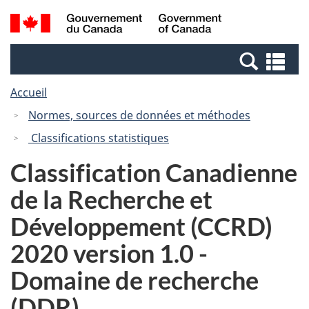
Passer
Passer
Recherche
/
au
à
et
Government
contenu
la
menus
of
Re
principal
version
Canada
et
HTML
Accueil
me
simplifiée
Normes, sources de données et méthodes
Classifications statistiques
Classification Canadienne
de la Recherche et
Développement (CCRD)
2020 version 1.0 -
Domaine de recherche
(DDR)