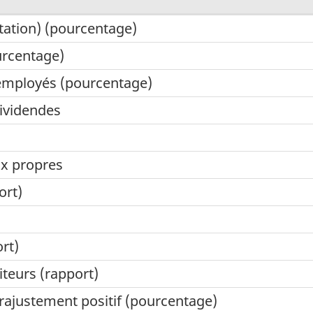
tation) (pourcentage)
urcentage)
employés (pourcentage)
dividendes
ux propres
ort)
rt)
teurs (rapport)
rajustement positif (pourcentage)