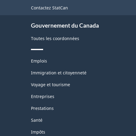
de
Contactez StatCan
ce
site
Gouvernement du Canada
Toutes les coordonnées
Thèmes
Emplois
et
sujets
Immigration et citoyenneté
Voyage et tourisme
Entreprises
Prestations
Santé
Impôts