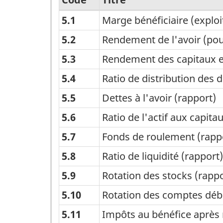
5.1
Marge bénéficiaire (exploi
Liste
d'indicateurs
5.2
Rendement de l'avoir (po
financiers
5.3
Rendement des capitaux 
-
5.4
Ratio de distribution des 
Entreprises
5.5
Dettes à l'avoir (rapport)
-
5.6
Ratio de l'actif aux capita
Séries
annuelles
5.7
Fonds de roulement (rapp
-
5.8
Ratio de liquidité (rapport)
Structure
5.9
Rotation des stocks (rappo
de
5.10
Rotation des comptes débi
la
5.11
Impôts au bénéfice après 
classification