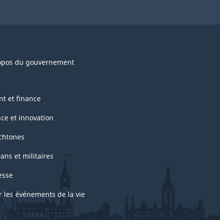
opos du gouvernement
nt et finance
nce et innovation
chtones
ans et militaires
esse
r les événements de la vie