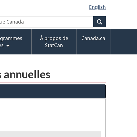
English
Recherche
rogrammes
À propos de
Canada.ca
es
StatCan
s annuelles