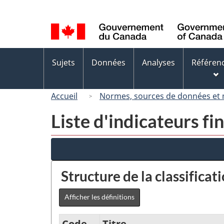
Sélection
de
la
langue
Menus
Sujets
Données
Analyses
Référen
des
sujets
Accueil
Normes, sources de données et
Liste d'indicateurs fi
Structure de la classificat
Afficher les définitions
Code
Titre