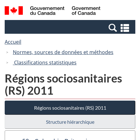
Passer
Passer
Recherche
/
au
à
et
Government
contenu
la
menus
of
Re
principal
version
Canada
et
HTML
Accueil
me
simplifiée
Normes, sources de données et méthodes
Classifications statistiques
Régions sociosanitaires
(RS) 2011
Régions sociosanitaires (RS) 2011
Structure hiérarchique