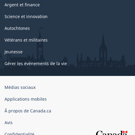
Argent et finance
Science et innovation
Autochtones
Vétérans et militaires
Jeunesse
Gérer les événements de la vie
Organisation
Médias sociaux
du
gouvernement
Applications mobiles
du
Ã propos de Canada.ca
Canada
Avis
Confidentialité