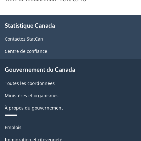
la
classification
À
Statistique Canada
propos
de
Contactez StatCan
ce
site
Centre de confiance
Gouvernement du Canada
Toutes les coordonnées
Ministères et organismes
À propos du gouvernement
Thèmes
Emplois
et
sujets
Immigration et citoyenneté