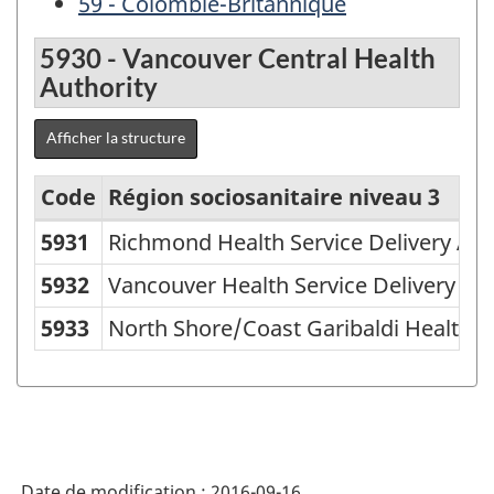
59 - Colombie-Britannique
5930 - Vancouver Central Health
Authority
Afficher la structure
Code
Région sociosanitaire niveau 3
5931
Richmond Health Service Delivery Are
Régions
sociosanitaires
5932
Vancouver Health Service Delivery Ar
(RS)
5933
North Shore/Coast Garibaldi Health Se
2011
-
Structure
de
Date de modification :
2016-09-16