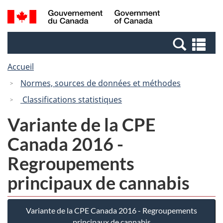
Passer
Passer
Recherche
/
au
à
et
Government
contenu
la
menus
of
Re
principal
version
Canada
et
HTML
Accueil
me
simplifiée
Normes, sources de données et méthodes
Classifications statistiques
Variante de la CPE
Canada 2016 -
Regroupements
principaux de cannabis
Variante de la CPE Canada 2016 - Regroupements
principaux de cannabis