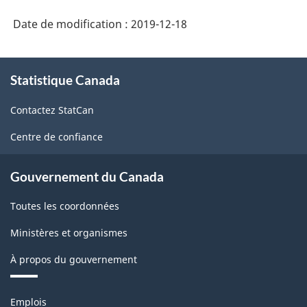
Date de modification :
2019-12-18
À
Statistique Canada
propos
de
Contactez StatCan
ce
site
Centre de confiance
Gouvernement du Canada
Toutes les coordonnées
Ministères et organismes
À propos du gouvernement
Thèmes
Emplois