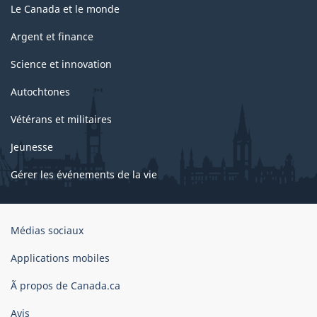
Le Canada et le monde
Argent et finance
Science et innovation
Autochtones
Vétérans et militaires
Jeunesse
Gérer les événements de la vie
Organisation
Médias sociaux
du
gouvernement
Applications mobiles
du
Ã propos de Canada.ca
Canada
Avis