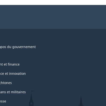
opos du gouvernement
nt et finance
nce et innovation
chtones
ans et militaires
esse