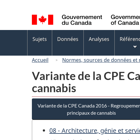
Sélection
de
la
langue
Menus
Sujets
Données
Analyses
Référen
des
sujets
Accueil
Normes, sources de données et
Variante de la CPE C
cannabis
Variante de la CPE Canada 2016 - Regroupeme
principaux de cannabis
08 - Architecture, génie et ser