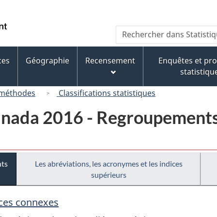
Passer
Passer
Passer
au
à
à
/
Recherche
Rechercher
contenu
« À
la
Government
dans
principal
propos
version
of
Statistique
de
HTML
ces
Géographie
Recensement
Enquêtes et p
Canada
Canada
ce
simplifiée
statistiqu
site »
 méthodes
Classifications statistiques
anada 2016 - Regroupements
nts
Les abréviations, les acronymes et les indices
supérieurs
vices connexes