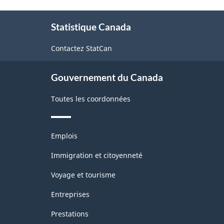
À
Statistique Canada
propos
de
Contactez StatCan
ce
site
Gouvernement du Canada
Toutes les coordonnées
Thèmes
Emplois
et
sujets
Immigration et citoyenneté
Voyage et tourisme
Entreprises
Prestations