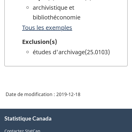
archivistique et
bibliothéconomie
Tous les exemples
Exclusion(s)
études d'archivage(25.0103)
Date de modification :
2019-12-18
À
Statistique Canada
propos
de
Contactez StatCan