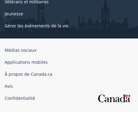
Vétérans et militaires
Jeunesse
Gérer les événements de la vie
Organisation
Médias sociaux
du
gouvernement
Applications mobiles
du
Ã propos de Canada.ca
Canada
Avis
Confidentialité