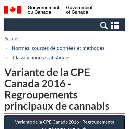
Passer
Passer
Recherche
/
au
à
et
Government
contenu
la
menus
of
Re
principal
version
Canada
et
HTML
Accueil
me
simplifiée
Normes, sources de données et méthodes
Classifications statistiques
Variante de la CPE
Canada 2016 -
Regroupements
principaux de cannabis
Variante de la CPE Canada 2016 - Regroupements
principaux de cannabis