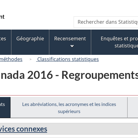
Passer
Passer
Passer
au
à
à
/
Recherche
Rechercher
contenu
« À
la
Government
dans
principal
propos
version
of
Statistique
de
HTML
ces
Géographie
Recensement
Enquêtes et p
Canada
Canada
ce
simplifiée
statistiqu
site »
 méthodes
Classifications statistiques
anada 2016 - Regroupements
nts
Les abréviations, les acronymes et les indices
supérieurs
rvices connexes