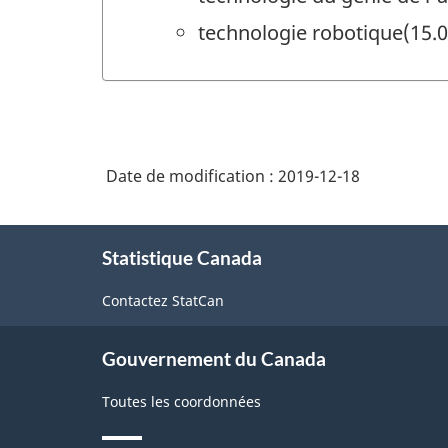
technologie robotique(15.
Date de modification :
2019-12-18
À
Statistique Canada
propos
de
Contactez StatCan
ce
site
Gouvernement du Canada
Toutes les coordonnées