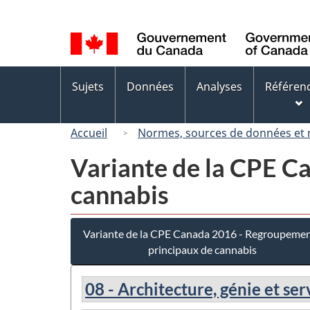
Sélection
de
la
langue
Menus
Sujets
Données
Analyses
Référen
des
sujets
Accueil
Normes, sources de données et
Variante de la CPE C
cannabis
Variante de la CPE Canada 2016 - Regroupeme
principaux de cannabis
08 - Architecture, génie et se