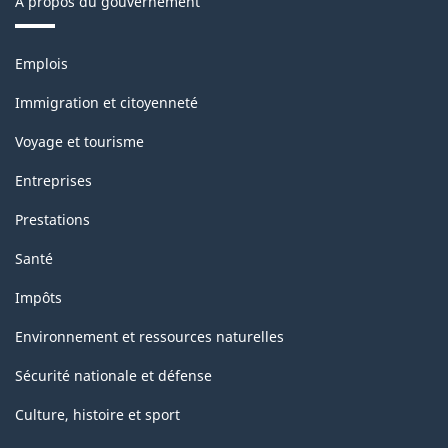
À propos du gouvernement
Thèmes
Emplois
et
sujets
Immigration et citoyenneté
Voyage et tourisme
Entreprises
Prestations
Santé
Impôts
Environnement et ressources naturelles
Sécurité nationale et défense
Culture, histoire et sport