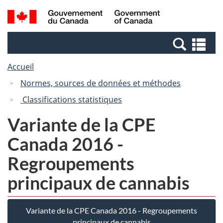
Passer
Passer
Recherche
/
au
à
et
Government
contenu
la
menus
of
Re
principal
version
Canada
et
HTML
Accueil
me
simplifiée
Normes, sources de données et méthodes
Classifications statistiques
Variante de la CPE
Canada 2016 -
Regroupements
principaux de cannabis
Variante de la CPE Canada 2016 - Regroupements
principaux de cannabis