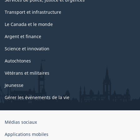
Transport et infrastructure
Le Canada et le monde
Argent et finance
Science et innovation
Autochtones
Vétérans et militaires
Jeunesse
Gérer les événements de la vie
Organisation
Médias sociaux
du
gouvernement
Applications mobiles