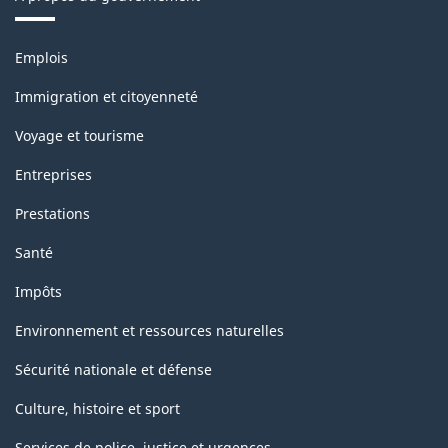
classification
Thèmes
Emplois
et
sujets
Immigration et citoyenneté
Voyage et tourisme
Entreprises
Prestations
Santé
Impôts
Environnement et ressources naturelles
Sécurité nationale et défense
Culture, histoire et sport
Services de police, justice et urgences