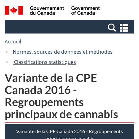
Passer
Passer
Recherche
/
au
à
et
Government
contenu
la
menus
of
Re
principal
version
Canada
et
HTML
Accueil
me
simplifiée
Normes, sources de données et méthodes
Classifications statistiques
Variante de la CPE
Canada 2016 -
Regroupements
principaux de cannabis
Variante de la CPE Canada 2016 - Regroupements
principaux de cannabis