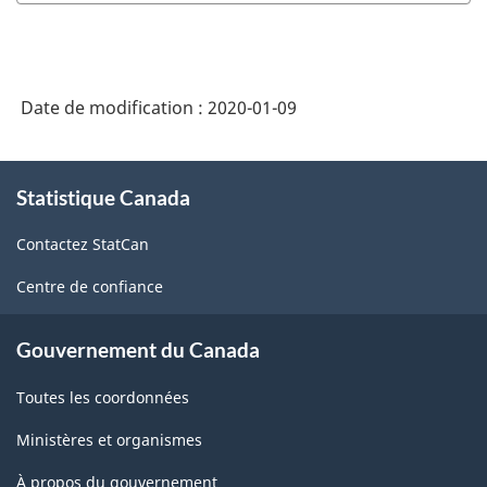
la
CPE
Canada
Date de modification :
2020-01-09
2016
-
À
Statistique Canada
propos
Regroupements
de
principaux
Contactez StatCan
ce
de
site
Centre de confiance
cannabis
-
Gouvernement du Canada
Structure
Toutes les coordonnées
de
Ministères et organismes
la
À propos du gouvernement