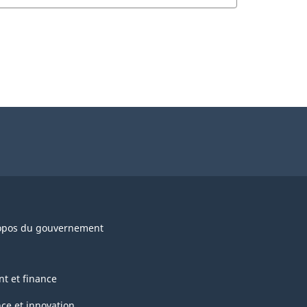
opos du gouvernement
nt et finance
nce et innovation