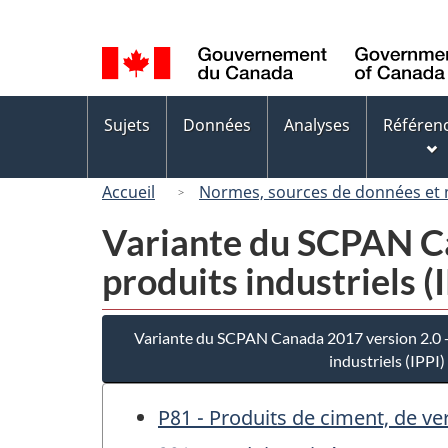
Sélection
de
la
langue
Menus
Sujets
Données
Analyses
Référen
des
sujets
Accueil
Normes, sources de données et
Variante du SCPAN Can
produits industriels (
Variante du SCPAN Canada 2017 version 2.0 - 
industriels (IPPI)
P81 - Produits de ciment, de v