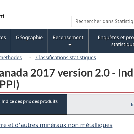
Passer
Passer
Passer
au
à
à
/
Recherche
Rechercher
contenu
« À
la
Government
dans
principal
propos
version
of
Statistique
de
HTML
ces
Géographie
Recensement
Enquêtes et p
Canada
Canada
ce
simplifiée
statistiqu
site »
 méthodes
Classifications statistiques
ada 2017 version 2.0 - Indi
IPPI)
Indice des prix des produits
I
erre et d'autres minéraux non métalliques