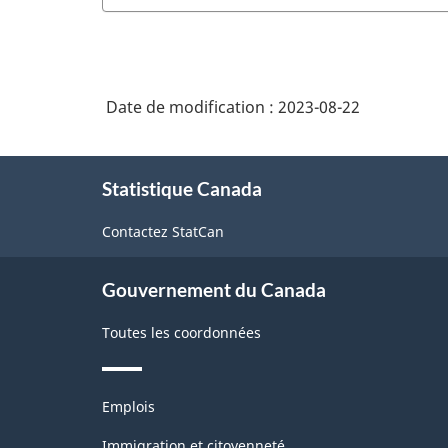
Date de modification :
2023-08-22
À
Statistique Canada
propos
de
Contactez StatCan
ce
site
Gouvernement du Canada
Toutes les coordonnées
Thèmes
Emplois
et
sujets
Immigration et citoyenneté