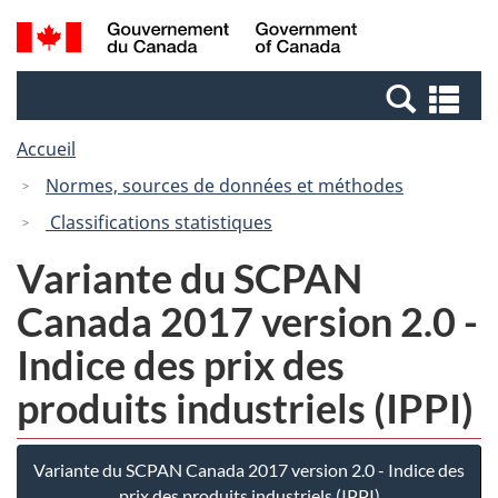
Passer
Passer
Recherche
/
au
à
et
Government
contenu
la
menus
of
Re
principal
version
Canada
et
HTML
Accueil
me
simplifiée
Normes, sources de données et méthodes
Classifications statistiques
Variante du SCPAN
Canada 2017 version 2.0 -
Indice des prix des
produits industriels (IPPI)
Variante du SCPAN Canada 2017 version 2.0 - Indice des
prix des produits industriels (IPPI)