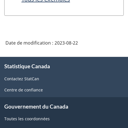
Date de modification :
2023-08-22
À
Statistique Canada
propos
de
Contactez StatCan
ce
site
Centre de confiance
Gouvernement du Canada
Toutes les coordonnées