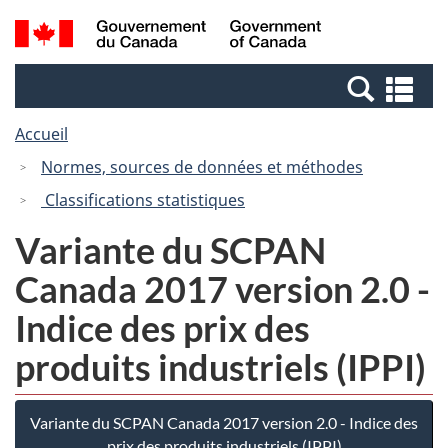
Passer
Passer
Recherche
/
au
à
et
Government
contenu
la
menus
of
Re
principal
version
Canada
et
HTML
Accueil
me
simplifiée
Normes, sources de données et méthodes
Classifications statistiques
Variante du SCPAN
Canada 2017 version 2.0 -
Indice des prix des
produits industriels (IPPI)
Variante du SCPAN Canada 2017 version 2.0 - Indice des
prix des produits industriels (IPPI)