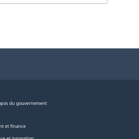
opos du gouvernement
nt et finance
nce et innovation