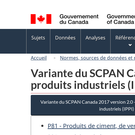
Sélection
de
la
langue
Menus
Sujets
Données
Analyses
Référen
des
sujets
Accueil
Normes, sources de données et
Variante du SCPAN Can
produits industriels (
Variante du SCPAN Canada 2017 version 2.0 - 
industriels (IPPI)
P81 - Produits de ciment, de v