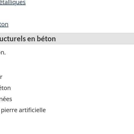
talliques
ton
ructurels en béton
on.
r
éton
inées
ierre artificielle