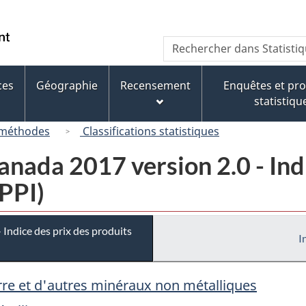
Passer
Passer
Passer
au
à
à
/
Recherche
Rechercher
contenu
« À
la
Government
dans
principal
propos
version
of
Statistique
de
HTML
ces
Géographie
Recensement
Enquêtes et p
Canada
Canada
ce
simplifiée
statistiqu
site »
 méthodes
Classifications statistiques
ada 2017 version 2.0 - Indi
IPPI)
Indice des prix des produits
I
erre et d'autres minéraux non métalliques