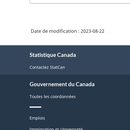
Date de modification :
2023-08-22
À
Statistique Canada
propos
de
Contactez StatCan
ce
site
Gouvernement du Canada
Toutes les coordonnées
Thèmes
Emplois
et
sujets
Immigration et citoyenneté