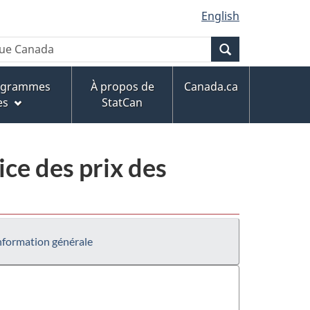
English
Recherche
rogrammes
À propos de
Canada.ca
es
StatCan
ce des prix des
nformation générale