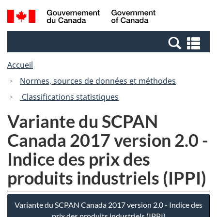
Passer
Passer
Recherche
/
au
à
et
Government
contenu
la
menus
of
Re
principal
version
Canada
et
HTML
Accueil
me
simplifiée
Normes, sources de données et méthodes
Classifications statistiques
Variante du SCPAN
Canada 2017 version 2.0 -
Indice des prix des
produits industriels (IPPI)
Variante du SCPAN Canada 2017 version 2.0 - Indice des
prix des produits industriels (IPPI)