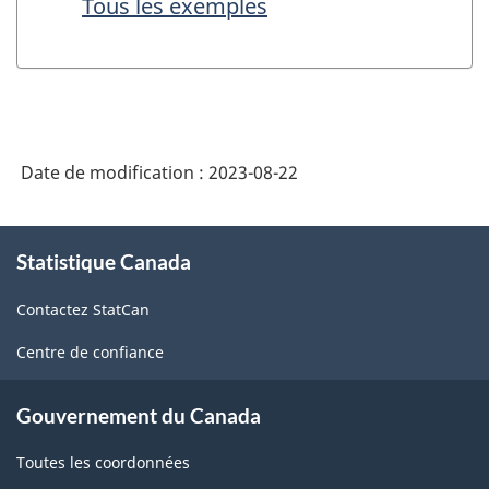
Tous les exemples
Date de modification :
2023-08-22
À
Statistique Canada
propos
de
Contactez StatCan
ce
site
Centre de confiance
Gouvernement du Canada
Toutes les coordonnées