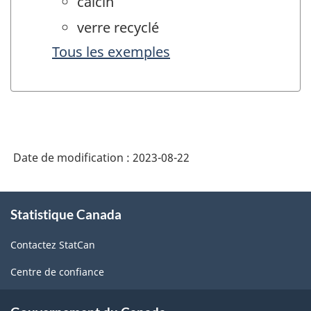
calcin
verre recyclé
Tous les exemples
Date de modification :
2023-08-22
À
Statistique Canada
propos
de
Contactez StatCan
ce
site
Centre de confiance