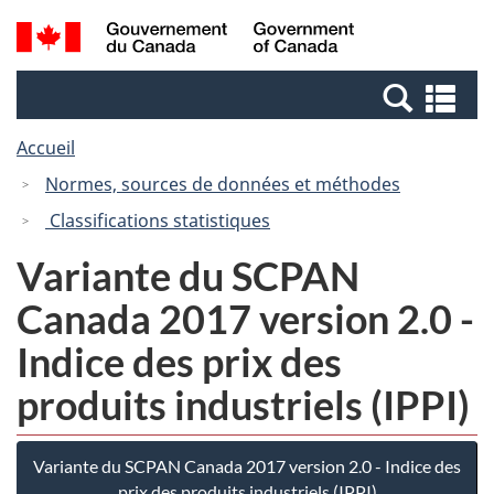
Passer
Passer
Recherche
/
au
à
et
Government
contenu
la
menus
of
Re
principal
version
Canada
et
HTML
Accueil
me
simplifiée
Normes, sources de données et méthodes
Classifications statistiques
Variante du SCPAN
Canada 2017 version 2.0 -
Indice des prix des
produits industriels (IPPI)
Variante du SCPAN Canada 2017 version 2.0 - Indice des
prix des produits industriels (IPPI)