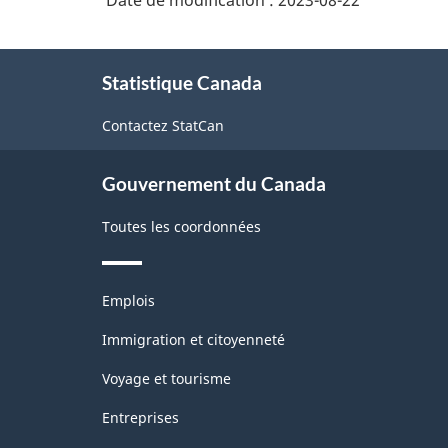
Date de modification :
2023-08-22
n.c.a.
2.0
À
-
Statistique Canada
propos
Indice
de
Contactez StatCan
des
ce
site
prix
Gouvernement du Canada
des
produits
Toutes les coordonnées
industriels
(IPPI)
Thèmes
Emplois
et
-
sujets
Immigration et citoyenneté
Structure
Voyage et tourisme
de
Entreprises
la