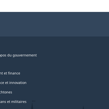
opos du gouvernement
nt et finance
nce et innovation
chtones
ans et militaires