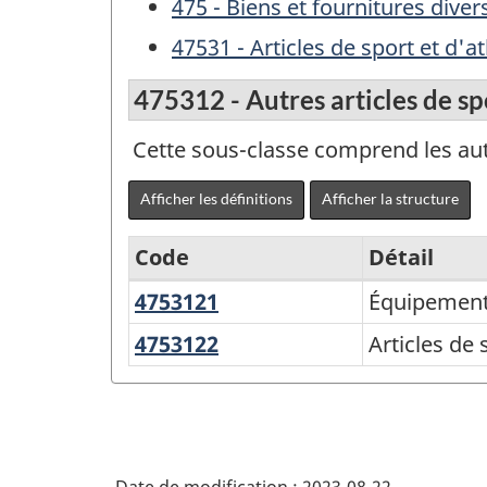
475 - Biens et fournitures diver
47531 - Articles de sport et d'a
475312 - Autres articles de sp
Cette sous-classe comprend les autr
Afficher les définitions
Afficher la structure
Code
Détail
4753121
Équipement
Équipement
Variante
de
du
4753122
Articles
Articles de 
golf
de
SCPAN
sport
Canada
et
2017
d'athlétisme,
version