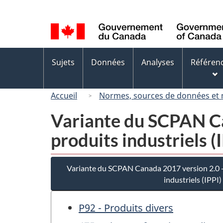
Sélection
de
la
langue
Menus
Sujets
Données
Analyses
Référen
des
sujets
Accueil
Normes, sources de données et
Variante du SCPAN Can
produits industriels (
Variante du SCPAN Canada 2017 version 2.0 - 
industriels (IPPI)
P92 - Produits divers