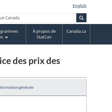
English
Recherche
rogrammes
À propos de
Canada.ca
es
StatCan
ce des prix des
nformation générale