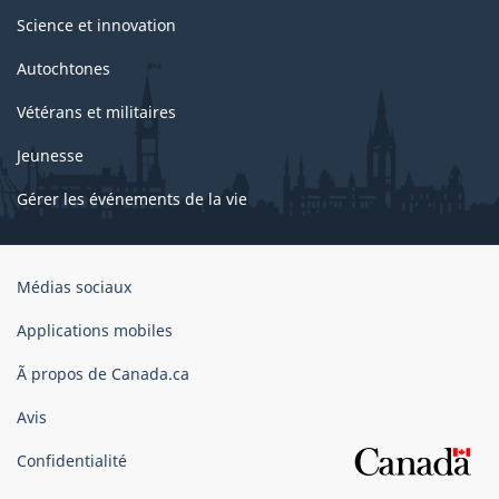
Science et innovation
Autochtones
Vétérans et militaires
Jeunesse
Gérer les événements de la vie
Organisation
Médias sociaux
du
gouvernement
Applications mobiles
du
Ã propos de Canada.ca
Canada
Avis
Confidentialité