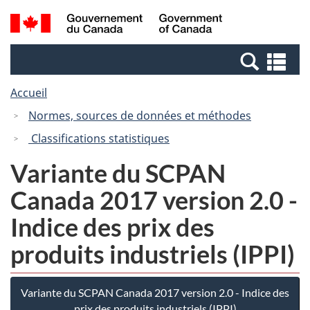
Passer
Passer
Recherche
/
au
à
et
Government
contenu
la
menus
of
Re
principal
version
Canada
et
HTML
Accueil
me
simplifiée
Normes, sources de données et méthodes
Classifications statistiques
Variante du SCPAN
Canada 2017 version 2.0 -
Indice des prix des
produits industriels (IPPI)
Variante du SCPAN Canada 2017 version 2.0 - Indice des
prix des produits industriels (IPPI)