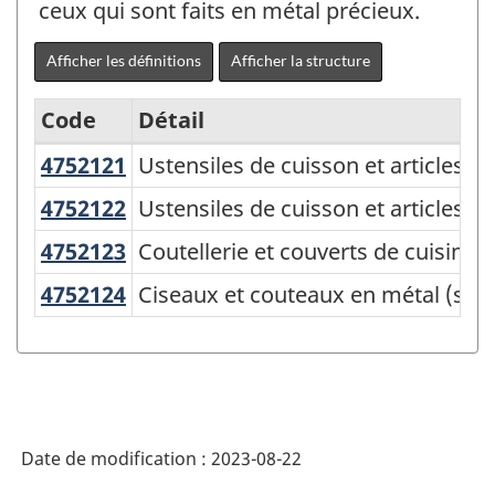
ceux qui sont faits en métal précieux.
Afficher les définitions
Afficher la structure
Code
Détail
4752121
Ustensiles de cuisson et articles
Ustensiles de cuisson et articles d
Variante
du
4752122
Ustensiles de cuisson et articles
Ustensiles de cuisson et articles d
SCPAN
4752123
Coutellerie et couverts de cuisin
Coutellerie et couverts de cuisine 
Canada
4752124
Ciseaux et couteaux en métal (sauf
Ciseaux et couteaux en métal (sauf 
2017
version
2.0
-
Indice
Date de modification :
2023-08-22