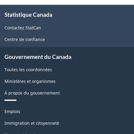
des
À
prix
Statistique Canada
propos
des
de
Contactez StatCan
ce
produits
site
industriels
Centre de confiance
(IPPI)
Gouvernement du Canada
-
Structure
Toutes les coordonnées
de
Ministères et organismes
la
À propos du gouvernement
classification
Thèmes
Emplois
et
sujets
Immigration et citoyenneté