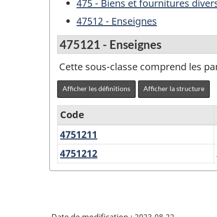
475 - Biens et fournitures diver
47512 - Enseignes
475121 - Enseignes
Cette sous-classe comprend les pan
Afficher les définitions
Afficher la structure
Code
4751211
Panneaux
Variante
d'affichage
du
4751212
Autres
enseignes
SCPAN
Canada
2017
version