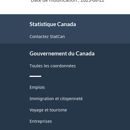
Date de modification :
2023-08-22
2.0
À
-
Statistique Canada
propos
Indice
de
Contactez StatCan
des
ce
site
prix
Gouvernement du Canada
des
produits
Toutes les coordonnées
industriels
(IPPI)
Thèmes
Emplois
et
-
sujets
Immigration et citoyenneté
Structure
Voyage et tourisme
de
Entreprises
la