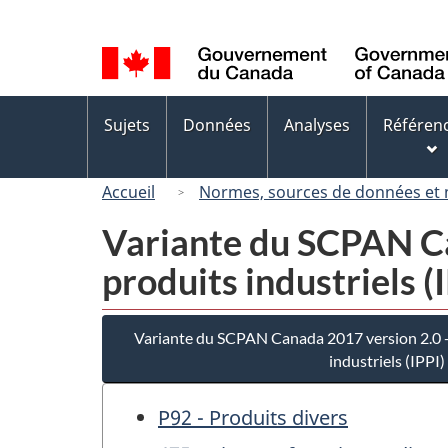
Sélection
de
la
langue
Menus
Sujets
Données
Analyses
Référen
des
sujets
Accueil
Normes, sources de données et
Variante du SCPAN Can
produits industriels (
Variante du SCPAN Canada 2017 version 2.0 - 
industriels (IPPI)
P92 - Produits divers