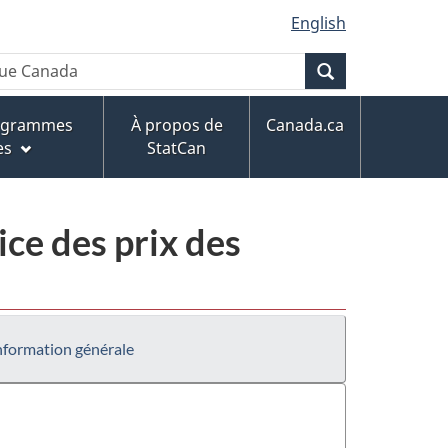
English
Recherche
rogrammes
À propos de
Canada.ca
es
StatCan
ce des prix des
nformation générale