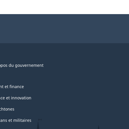
opos du gouvernement
nt et finance
nce et innovation
chtones
ans et militaires