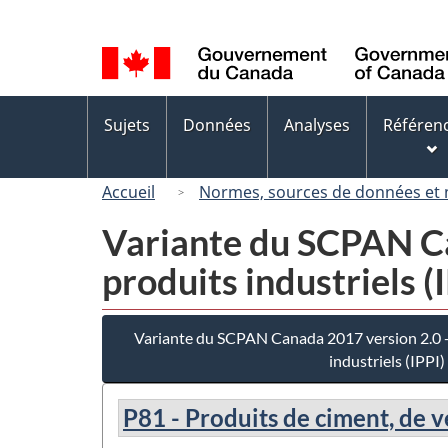
Sélection
de
la
langue
Menus
Sujets
Données
Analyses
Référen
des
sujets
Accueil
Normes, sources de données et
Variante du SCPAN Can
produits industriels (
Variante du SCPAN Canada 2017 version 2.0 - 
industriels (IPPI)
P81 - Produits de ciment, de 