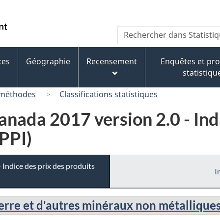
Passer
Passer
Passer
au
à
à
/
Recherche
Rechercher
contenu
« À
la
Government
dans
principal
propos
version
of
Statistique
de
HTML
ces
Géographie
Recensement
Enquêtes et p
Canada
Canada
ce
simplifiée
statistiqu
site »
 méthodes
Classifications statistiques
ada 2017 version 2.0 - Indi
IPPI)
Indice des prix des produits
I
verre et d'autres minéraux non métallique