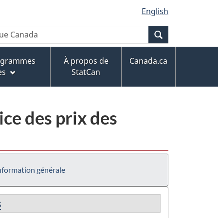
English
Recherche
rogrammes
À propos de
Canada.ca
es
StatCan
ce des prix des
nformation générale
s