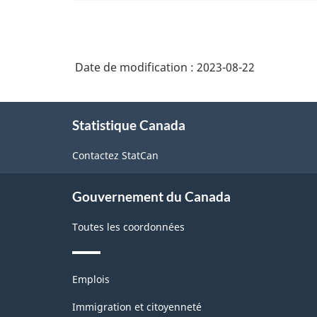
Date de modification :
2023-08-22
À
Statistique Canada
propos
de
Contactez StatCan
ce
site
Gouvernement du Canada
Toutes les coordonnées
Thèmes
Emplois
et
sujets
Immigration et citoyenneté