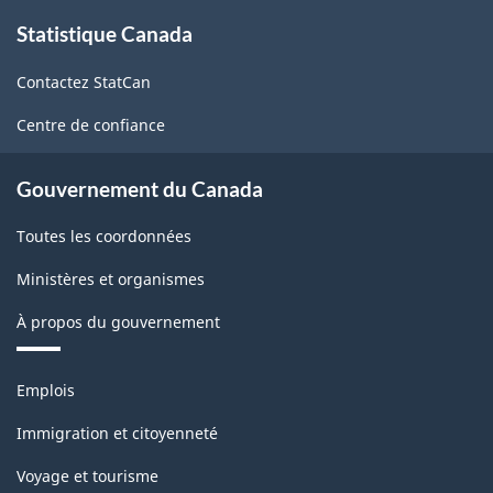
2.0
À
Statistique Canada
propos
-
de
Indice
Contactez StatCan
ce
des
site
Centre de confiance
prix
des
Gouvernement du Canada
produits
Toutes les coordonnées
industriels
Ministères et organismes
(IPPI)
À propos du gouvernement
-
Structure
Thèmes
Emplois
de
et
sujets
la
Immigration et citoyenneté
classification
Voyage et tourisme