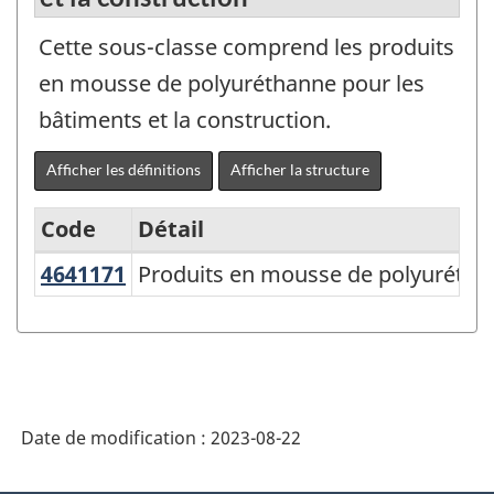
Cette sous-classe comprend les produits
en mousse de polyuréthanne pour les
bâtiments et la construction.
Afficher les définitions
Afficher la structure
Code
Détail
4641171
Produits en mousse de polyurétha
Produits en mousse de polyuréthan
Variante
du
SCPAN
Canada
2017
Date de modification :
2023-08-22
version