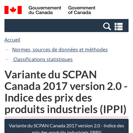
Passer
Passer
Recherche
/
au
à
et
Government
contenu
la
menus
of
Re
principal
version
Canada
et
HTML
Accueil
me
simplifiée
Normes, sources de données et méthodes
Classifications statistiques
Variante du SCPAN
Canada 2017 version 2.0 -
Indice des prix des
produits industriels (IPPI)
Variante du SCPAN Canada 2017 version 2.0 - Indice des
prix des produits industriels (IPPI)