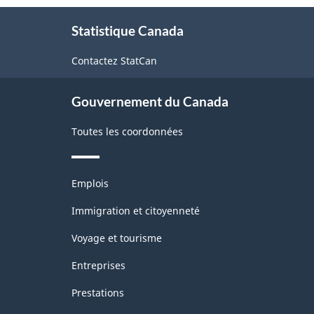
À
2.0
Statistique Canada
propos
-
de
Contactez StatCan
ce
Indice
site
des
Gouvernement du Canada
prix
Toutes les coordonnées
des
produits
Thèmes
industriels
Emplois
et
(IPPI)
sujets
Immigration et citoyenneté
-
Voyage et tourisme
Structure
Entreprises
de
Prestations
la