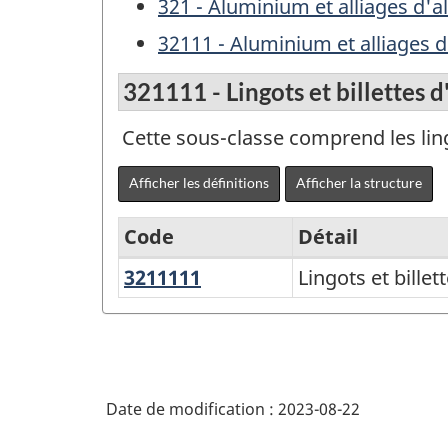
321 - Aluminium et alliages d'
32111 - Aluminium et alliages
321111 - Lingots et billettes d
Cette sous-classe comprend les lingo
Afficher les définitions
Afficher la structure
Code
Détail
3211111
Lingots
Lingots et billet
Variante
et
du
billettes
SCPAN
d'aluminium
Canada
(sauf
Date de modification :
2023-08-22
2017
les
version
alliages)