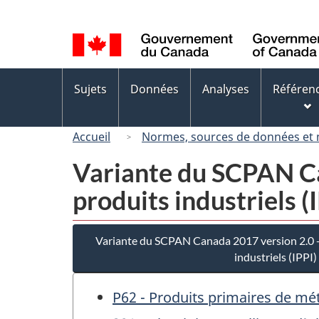
Sélection
de
la
langue
Menus
Sujets
Données
Analyses
Référen
des
sujets
Accueil
Normes, sources de données et
Variante du SCPAN Can
produits industriels (
Variante du SCPAN Canada 2017 version 2.0 - 
industriels (IPPI)
P62 - Produits primaires de mé