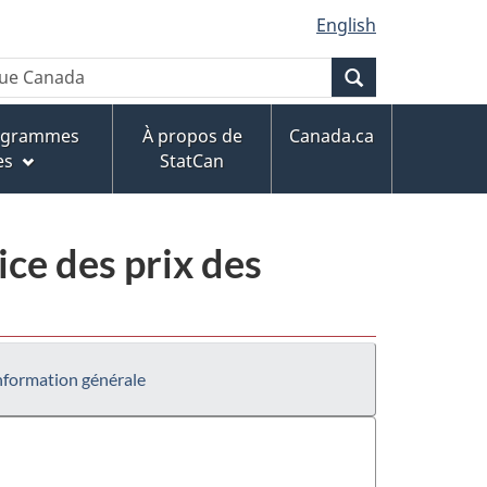
English
Recherche
rogrammes
À propos de
Canada.ca
es
StatCan
ce des prix des
nformation générale