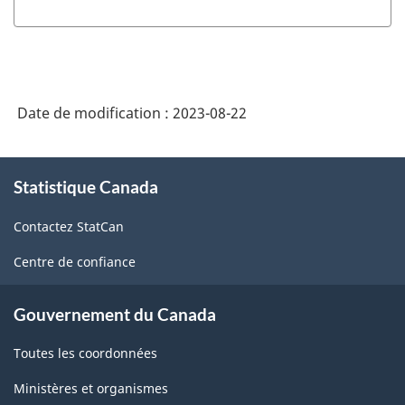
Date de modification :
2023-08-22
À
Statistique Canada
propos
de
Contactez StatCan
ce
site
Centre de confiance
Gouvernement du Canada
Toutes les coordonnées
Ministères et organismes