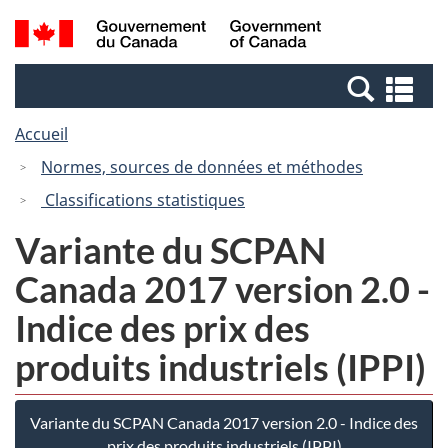
Passer
Passer
Recherche
/
au
à
et
Government
contenu
la
menus
of
Re
principal
version
Canada
et
HTML
Accueil
me
simplifiée
Normes, sources de données et méthodes
Classifications statistiques
Variante du SCPAN
Canada 2017 version 2.0 -
Indice des prix des
produits industriels (IPPI)
Variante du SCPAN Canada 2017 version 2.0 - Indice des
prix des produits industriels (IPPI)